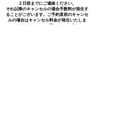
２日前までにご連絡ください。
それ以降のキャンセルの場合手数料が発生す
ることがございます。ご予約直前のキャンセ
ルの場合はキャンセル料金が発生いたしま
す。どうぞよろしくお願い申し上げます。
連絡先
日本、神奈川県相模原市南区上鶴間本町
arymyy7753@gmail.com
Do Not Sell My Personal
Information
©2018 by 鍼灸マッサージサロン 和み（なごみ）.